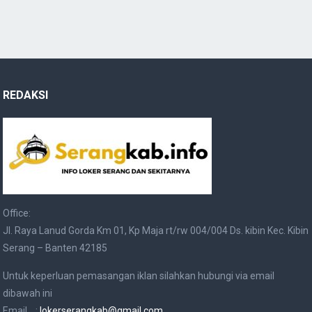
REDAKSI
Office:
Jl. Raya Lanud Gorda Km 01, Kp Maja rt/rw 004/004 Ds. kibin Kec. Kibin
Serang – Banten 42185
Untuk keperluan pemasangan iklan silahkan hubungi via email
dibawah ini
Email :
lokerserangkab@gmail.com