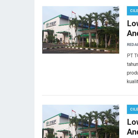
CIL
Lo
And
REDA
PT T
tahu
prod
kuali
CIL
Lo
And