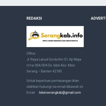
REDAKSI
ADVERT
Office:
Jl. Raya Lanud Gorda Km 01, Kp Maja
rt/rw 004/004 Ds. kibin Kec. Kibin
Serang – Banten 42185
Untuk keperluan pemasangan iklan
silahkan hubungi via email dibawah ini
Email :
lokerserangkab@gmail.com