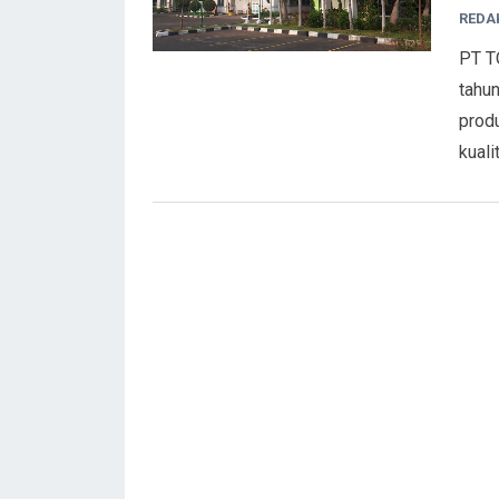
REDA
PT T
tahu
prod
kuali