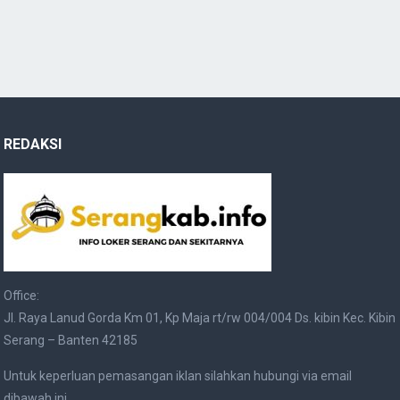
REDAKSI
Office:
Jl. Raya Lanud Gorda Km 01, Kp Maja rt/rw 004/004 Ds. kibin Kec. Kibin
Serang – Banten 42185
Untuk keperluan pemasangan iklan silahkan hubungi via email
dibawah ini