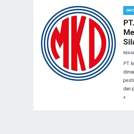
INF
PT
Me
Sil
REDA
PT. 
dima
pesti
dan 
»