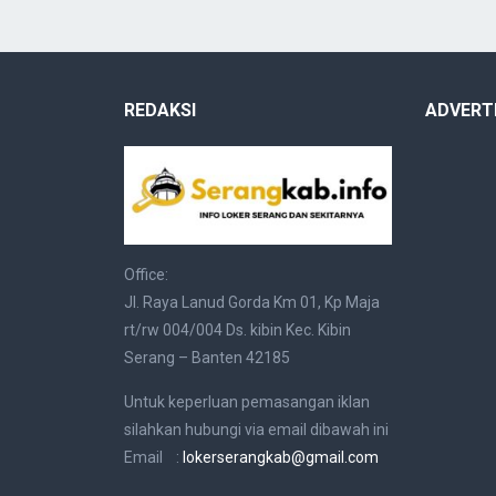
REDAKSI
ADVERT
Office:
Jl. Raya Lanud Gorda Km 01, Kp Maja
rt/rw 004/004 Ds. kibin Kec. Kibin
Serang – Banten 42185
Untuk keperluan pemasangan iklan
silahkan hubungi via email dibawah ini
Email :
lokerserangkab@gmail.com