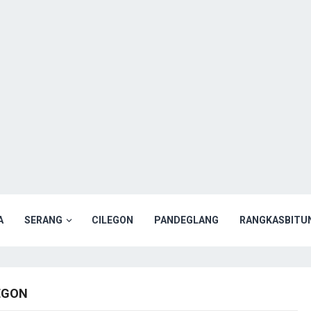
A
SERANG
CILEGON
PANDEGLANG
RANGKASBITU
EGON