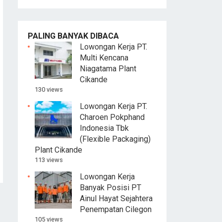
PALING BANYAK DIBACA
Lowongan Kerja PT.
Multi Kencana
Niagatama Plant
Cikande
130 views
Lowongan Kerja PT.
Charoen Pokphand
Indonesia Tbk
(Flexible Packaging)
Plant Cikande
113 views
Lowongan Kerja
Banyak Posisi PT
Ainul Hayat Sejahtera
Penempatan Cilegon
105 views