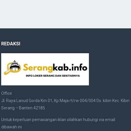
REDAKSI
Office:
Jl. Raya Lanud Gorda Km 01, Kp Maja rt/rw 004/004 Ds. kibin Kec. Kibin
Serang – Banten 42185
Untuk keperluan pemasangan iklan silahkan hubungi via email
dibawah ini